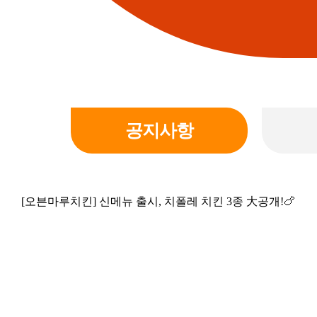
공지사항
[오븐마루치킨] 신메뉴 출시, 치폴레 치킨 3종 大공개!🍗