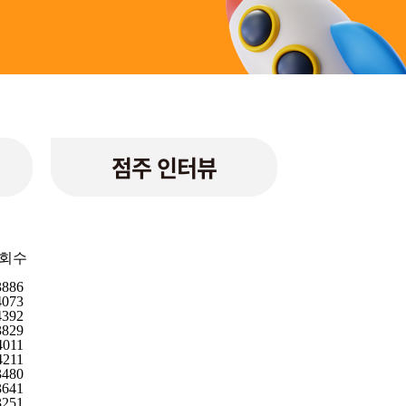
점주 인터뷰
회수
3886
4073
4392
3829
4011
4211
3480
3641
3251