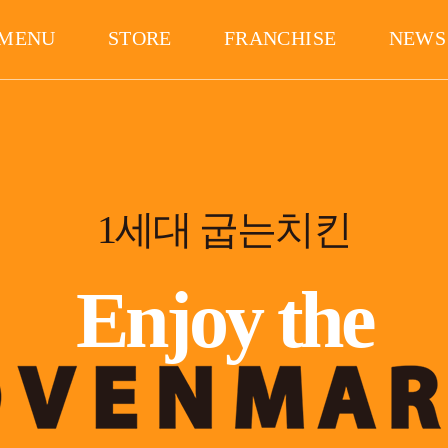
MENU
STORE
FRANCHISE
NEWS
1세대 굽는치킨
Enjoy the