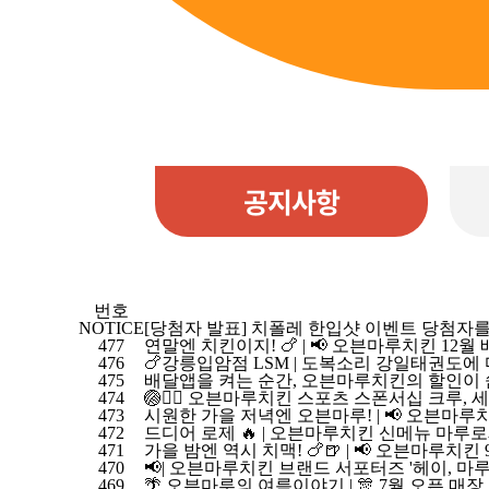
공지사항
번호
NOTICE
[당첨자 발표] 치폴레 한입샷 이벤트 당첨자를
477
연말엔 치킨이지! 🍗 | 📢 오븐마루치킨 12
476
🍗강릉입암점 LSM | 도복소리 강일태권도에 마
475
배달앱을 켜는 순간, 오븐마루치킨의 할인이 쏟아
474
🏐🏃‍♂️ 오븐마루치킨 스포츠 스폰서십 크루,
473
시원한 가을 저녁엔 오븐마루! | 📢 오븐마루
472
드디어 로제 🔥 | 오븐마루치킨 신메뉴 마루
471
가을 밤엔 역시 치맥! 🍗🍺 | 📢 오븐마루치
470
📢| 오븐마루치킨 브랜드 서포터즈 '헤이, 마루!
469
🌴 오븐마루의 여름이야기 | 🎊 7월 오픈 매장