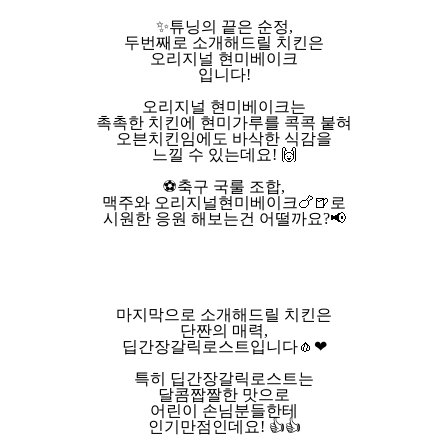
✨튜닝의 끝은 순정,
두번째로 소개해드릴 치킨은
오리지널 현미베이크
입니다!
오리지널 현미베이크는
촉촉한 치킨에 현미가루를 콕콕 붙혀
오븐치킨임에도 바삭한 식감을
느낄 수 있는데요! 🙌
⚽축구 국룰 조합,
맥주와 오리지널현미베이크🍗🍺로
시원한 응원 해보는건 어떨까요?📢
마지막으로 소개해드릴 치킨은
단짠의 매력,
딥간장갈릭로스트입니다🧄❤
특히 딥간장갈릭로스트는
달콤짭짤한 맛으로
어린이 손님분들한테
인기만점인데요! 👍👍