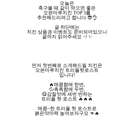
오늘은
축구볼 때 같이 먹으면 좋은
오븐마루치킨 TOP 3를
추천해드리려고 합니다 😎👌
글 하단에는
치킨 상품권 이벤트도 준비되어있으니
끝까지 읽어주세요 ~! ✨
먼저 첫번째로 소개해드릴 치킨은
오븐마루치킨 트리플핫로스트
입니다!
🔥매콤함에 한번,
💦촉촉함에 두번,
😋감칠맛에 세번 반하는
트리플 핫 로스트 🔥🔥🔥
매콤~한 트리플 핫 로스트로
붉은악마력 높여보자구요 👊🔥