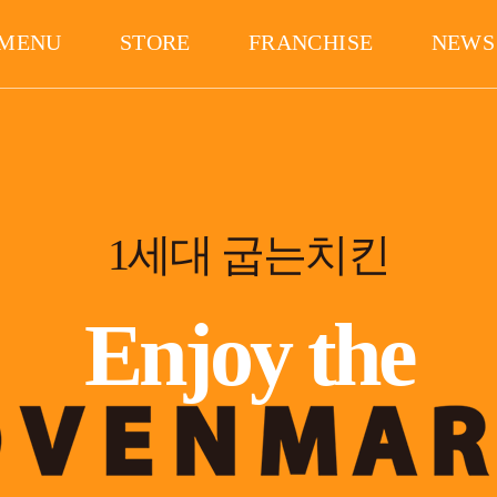
MENU
STORE
FRANCHISE
NEWS
1세대 굽는치킨
Enjoy the