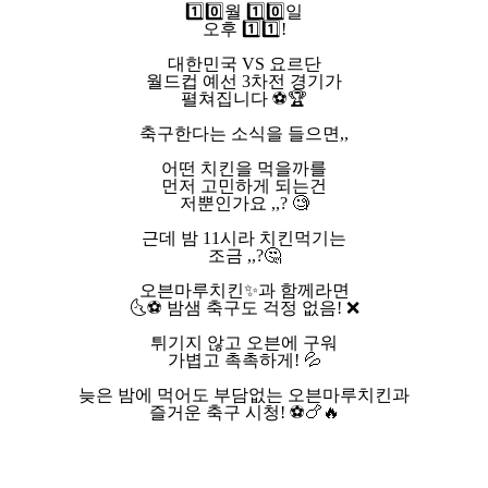
1️⃣0️⃣월 1️⃣0️⃣일
오후 1️⃣1️⃣!
대한민국 VS 요르단
월드컵 예선 3차전 경기가
펼쳐집니다 ⚽🏆
축구한다는 소식을 들으면,,
어떤 치킨을 먹을까를
먼저 고민하게 되는건
저뿐인가요 ,,? 🧐
근데 밤 11시라 치킨먹기는
조금 ,,?🤔
오븐마루치킨✨과 함께라면
🌜⚽️ 밤샘 축구도 걱정 없음! ❌
튀기지 않고 오븐에 구워
가볍고 촉촉하게! 💦
늦은 밤에 먹어도 부담없는 오븐마루치킨과
즐거운 축구 시청! ⚽🍗🔥